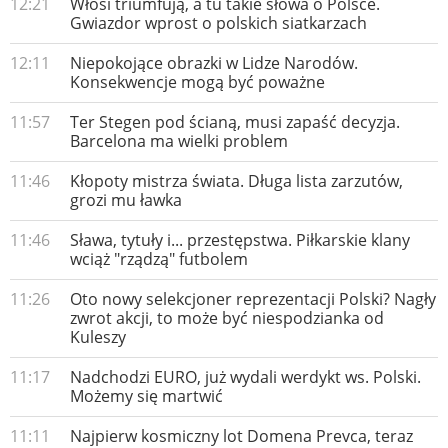
12:21
Włosi triumfują, a tu takie słowa o Polsce.
Gwiazdor wprost o polskich siatkarzach
12:11
Niepokojące obrazki w Lidze Narodów.
Konsekwencje mogą być poważne
11:57
Ter Stegen pod ścianą, musi zapaść decyzja.
Barcelona ma wielki problem
11:46
Kłopoty mistrza świata. Długa lista zarzutów,
grozi mu ławka
11:46
Sława, tytuły i... przestępstwa. Piłkarskie klany
wciąż "rządzą" futbolem
11:26
Oto nowy selekcjoner reprezentacji Polski? Nagły
zwrot akcji, to może być niespodzianka od
Kuleszy
11:17
Nadchodzi EURO, już wydali werdykt ws. Polski.
Możemy się martwić
11:11
Najpierw kosmiczny lot Domena Prevca, teraz