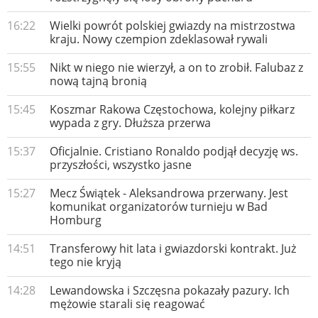
16:22
Wielki powrót polskiej gwiazdy na mistrzostwa
kraju. Nowy czempion zdeklasował rywali
15:55
Nikt w niego nie wierzył, a on to zrobił. Falubaz z
nową tajną bronią
15:45
Koszmar Rakowa Częstochowa, kolejny piłkarz
wypada z gry. Dłuższa przerwa
15:37
Oficjalnie. Cristiano Ronaldo podjął decyzję ws.
przyszłości, wszystko jasne
15:27
Mecz Świątek - Aleksandrowa przerwany. Jest
komunikat organizatorów turnieju w Bad
Homburg
14:51
Transferowy hit lata i gwiazdorski kontrakt. Już
tego nie kryją
14:28
Lewandowska i Szczęsna pokazały pazury. Ich
mężowie starali się reagować