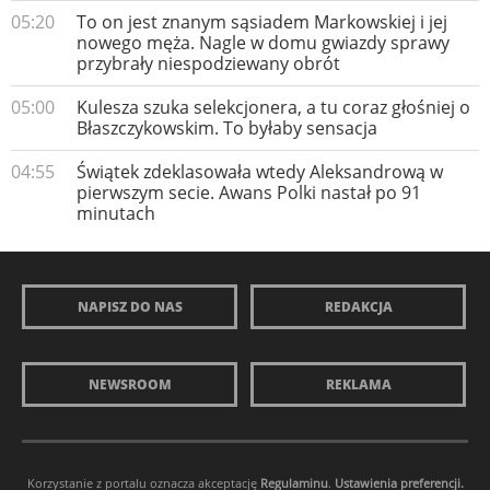
05:20
To on jest znanym sąsiadem Markowskiej i jej
nowego męża. Nagle w domu gwiazdy sprawy
przybrały niespodziewany obrót
05:00
Kulesza szuka selekcjonera, a tu coraz głośniej o
Błaszczykowskim. To byłaby sensacja
04:55
Świątek zdeklasowała wtedy Aleksandrową w
pierwszym secie. Awans Polki nastał po 91
minutach
NAPISZ DO NAS
REDAKCJA
NEWSROOM
REKLAMA
Korzystanie z portalu oznacza akceptację
Regulaminu
.
Ustawienia preferencji.