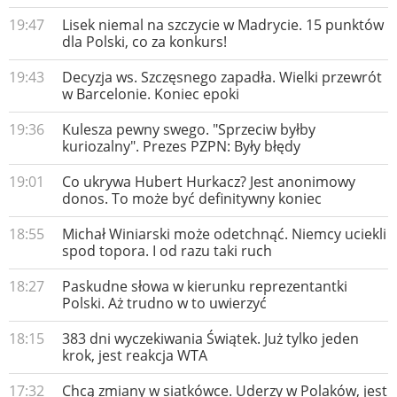
19:47
Lisek niemal na szczycie w Madrycie. 15 punktów
dla Polski, co za konkurs!
19:43
Decyzja ws. Szczęsnego zapadła. Wielki przewrót
w Barcelonie. Koniec epoki
19:36
Kulesza pewny swego. "Sprzeciw byłby
kuriozalny". Prezes PZPN: Były błędy
19:01
Co ukrywa Hubert Hurkacz? Jest anonimowy
donos. To może być definitywny koniec
18:55
Michał Winiarski może odetchnąć. Niemcy uciekli
spod topora. I od razu taki ruch
18:27
Paskudne słowa w kierunku reprezentantki
Polski. Aż trudno w to uwierzyć
18:15
383 dni wyczekiwania Świątek. Już tylko jeden
krok, jest reakcja WTA
17:32
Chcą zmiany w siatkówce. Uderzy w Polaków, jest