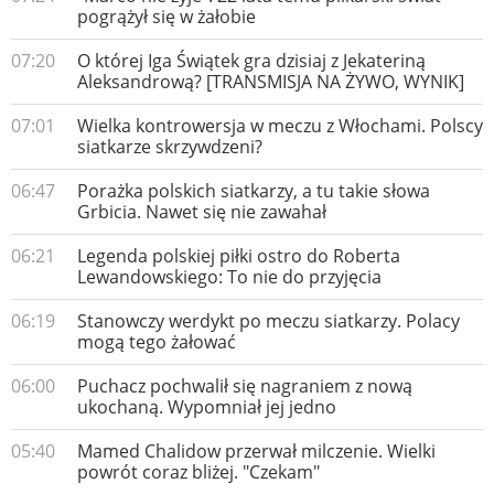
pogrążył się w żałobie
07:20
O której Iga Świątek gra dzisiaj z Jekateriną
Aleksandrową? [TRANSMISJA NA ŻYWO, WYNIK]
07:01
Wielka kontrowersja w meczu z Włochami. Polscy
siatkarze skrzywdzeni?
06:47
Porażka polskich siatkarzy, a tu takie słowa
Grbicia. Nawet się nie zawahał
06:21
Legenda polskiej piłki ostro do Roberta
Lewandowskiego: To nie do przyjęcia
06:19
Stanowczy werdykt po meczu siatkarzy. Polacy
mogą tego żałować
06:00
Puchacz pochwalił się nagraniem z nową
ukochaną. Wypomniał jej jedno
05:40
Mamed Chalidow przerwał milczenie. Wielki
powrót coraz bliżej. "Czekam"