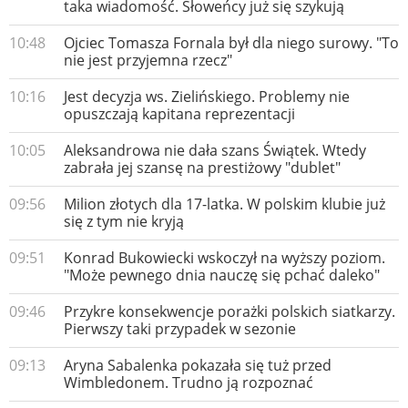
taka wiadomość. Słoweńcy już się szykują
10:48
Ojciec Tomasza Fornala był dla niego surowy. "To
nie jest przyjemna rzecz"
10:16
Jest decyzja ws. Zielińskiego. Problemy nie
opuszczają kapitana reprezentacji
10:05
Aleksandrowa nie dała szans Świątek. Wtedy
zabrała jej szansę na prestiżowy "dublet"
09:56
Milion złotych dla 17-latka. W polskim klubie już
się z tym nie kryją
09:51
Konrad Bukowiecki wskoczył na wyższy poziom.
"Może pewnego dnia nauczę się pchać daleko"
09:46
Przykre konsekwencje porażki polskich siatkarzy.
Pierwszy taki przypadek w sezonie
09:13
Aryna Sabalenka pokazała się tuż przed
Wimbledonem. Trudno ją rozpoznać