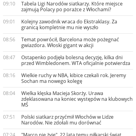
09:10
Tabela Ligi Narodów siatkarzy. Które miejsce
zajmują Polacy po porażce z Włochami?
09:01
Kolejny zawodnik wraca do Ekstraklasy. Za
granicą kompletnie mu nie wyszło
08:56
Temat powrócił, Barcelona może pożegnać
gwiazdora. Włoski gigant w akcji
08:47
Ostapenko podjęła bolesną decyzję, kilka dni
przed Wimbledonem. WTA oficjalnie potwierdza
08:16
Wielkie ruchy w NBA, kibice czekali rok. Jeremy
Sochan ma nowego kolegę
08:04
Wielka klęska Macieja Skorży. Urawa
zdeklasowana na koniec występów na klubowych
MŚ
07:51
Polski siatkarz przyćmił Włochów w Lidze
Narodów. Nie zdołali mu dorównać
07:24
"Marco nie żyje". 22 lata temu piłkarski świat