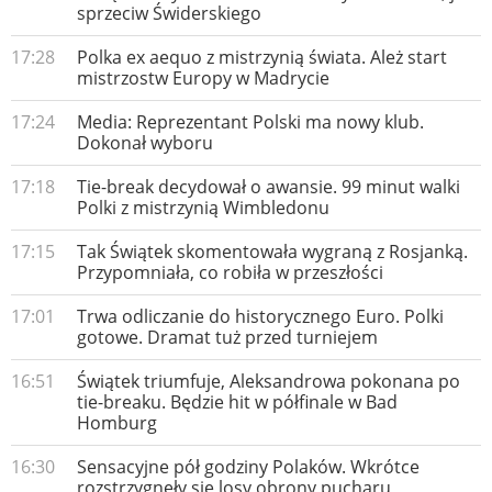
sprzeciw Świderskiego
17:28
Polka ex aequo z mistrzynią świata. Ależ start
mistrzostw Europy w Madrycie
17:24
Media: Reprezentant Polski ma nowy klub.
Dokonał wyboru
17:18
Tie-break decydował o awansie. 99 minut walki
Polki z mistrzynią Wimbledonu
17:15
Tak Świątek skomentowała wygraną z Rosjanką.
Przypomniała, co robiła w przeszłości
17:01
Trwa odliczanie do historycznego Euro. Polki
gotowe. Dramat tuż przed turniejem
16:51
Świątek triumfuje, Aleksandrowa pokonana po
tie-breaku. Będzie hit w półfinale w Bad
Homburg
16:30
Sensacyjne pół godziny Polaków. Wkrótce
rozstrzygnęły się losy obrony pucharu