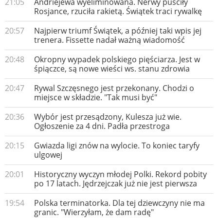
21:05
Andriejewa wyeliminowana. Nerwy puściły
Rosjance, rzuciła rakietą. Świątek traci rywalkę
20:57
Najpierw triumf Świątek, a później taki wpis jej
trenera. Fissette nadał ważną wiadomość
20:48
Okropny wypadek polskiego pięściarza. Jest w
śpiączce, są nowe wieści ws. stanu zdrowia
20:47
Rywal Szczęsnego jest przekonany. Chodzi o
miejsce w składzie. "Tak musi być"
20:36
Wybór jest przesądzony, Kulesza już wie.
Ogłoszenie za 4 dni. Padła przestroga
20:15
Gwiazda ligi znów na wylocie. To koniec taryfy
ulgowej
20:01
Historyczny wyczyn młodej Polki. Rekord pobity
po 17 latach. Jędrzejczak już nie jest pierwsza
19:54
Polska terminatorka. Dla tej dziewczyny nie ma
granic. "Wierzyłam, że dam radę"