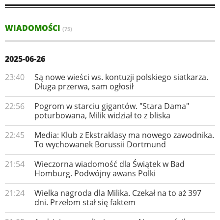
WIADOMOŚCI
(75)
2025-06-26
23:40
Są nowe wieści ws. kontuzji polskiego siatkarza.
Długa przerwa, sam ogłosił
22:56
Pogrom w starciu gigantów. "Stara Dama"
poturbowana, Milik widział to z bliska
22:45
Media: Klub z Ekstraklasy ma nowego zawodnika.
To wychowanek Borussii Dortmund
21:54
Wieczorna wiadomość dla Świątek w Bad
Homburg. Podwójny awans Polki
21:24
Wielka nagroda dla Milika. Czekał na to aż 397
dni. Przełom stał się faktem